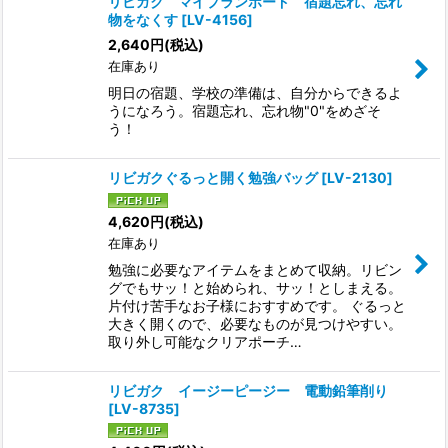
リビガク マイプランボード 宿題忘れ、忘れ
物をなくす
[
LV-4156
]
2,640
円
(税込)
在庫あり
明日の宿題、学校の準備は、自分からできるよ
うになろう。宿題忘れ、忘れ物"0"をめざそ
う！
リビガクぐるっと開く勉強バッグ
[
LV-2130
]
4,620
円
(税込)
在庫あり
勉強に必要なアイテムをまとめて収納。リビン
グでもサッ！と始められ、サッ！としまえる。
片付け苦手なお子様におすすめです。 ぐるっと
大きく開くので、必要なものが見つけやすい。
取り外し可能なクリアポーチ…
リビガク イージーピージー 電動鉛筆削り
[
LV-8735
]