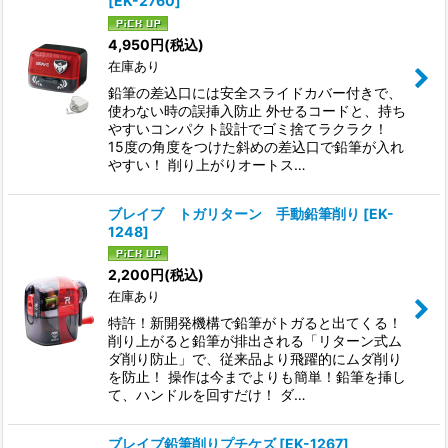
[
EK-2760
]
4,950
円
(税込)
在庫あり
鉛筆の差込口には安全スライドカバー付きで、
使わない時の誤挿入防止 外せるコードと、持ち
やすいコンパクト設計でゴミ捨てラクラク！
15度の角度をつけた斜めの差込口で鉛筆が入れ
やすい！ 削り上がりオートス…
ブレイブ トガリターン 手動鉛筆削り
[
EK-
1248
]
2,200
円
(税込)
在庫あり
特許！新開発機構で鉛筆がトガると出てくる！
削り上がると鉛筆が排出される「リターン式ム
ダ削り防止」で、従来品より飛躍的にムダ削り
を防止！ 操作は今までよりも簡単！鉛筆を挿し
て、ハンドルを回すだけ！ ダ…
ブレイブ鉛筆削りプチケズ
[
EK-1267
]