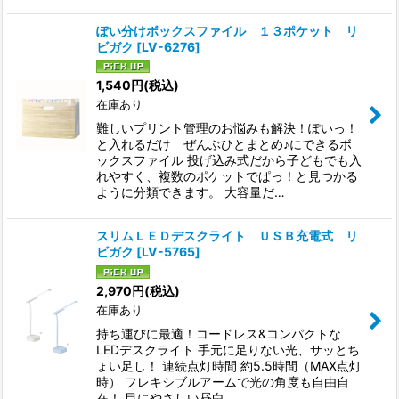
ぽい分けボックスファイル １３ポケット リ
ビガク
[
LV-6276
]
1,540
円
(税込)
在庫あり
難しいプリント管理のお悩みも解決！ぽいっ！
と入れるだけ ぜんぶひとまとめ♪にできるボ
ックスファイル 投げ込み式だから子どもでも入
れやすく、複数のポケットでぱっ！と見つかる
ように分類できます。 大容量だ…
スリムＬＥＤデスクライト ＵＳＢ充電式 リ
ビガク
[
LV-5765
]
2,970
円
(税込)
在庫あり
持ち運びに最適！コードレス&コンパクトな
LEDデスクライト 手元に足りない光、サッとち
ょい足し！ 連続点灯時間 約5.5時間（MAX点灯
時） フレキシブルアームで光の角度も自由自
在！ 目にやさしい昼白…