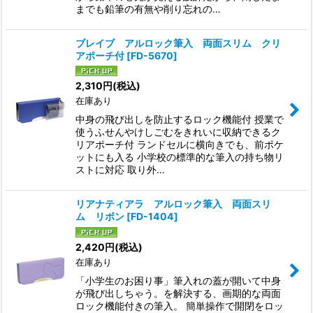
までも鉛筆の有無や削り忘れの…
ブレイブ アルロック筆入 両面スリム クリ
アポーチ付
[
FD-5670
]
2,310
円
(税込)
在庫あり
中身の飛び出しを防止するロック機能付 授業で
使うふせんやけしごむをきれいに収納できるク
リアポーチ付 ランドセルに横向きでも、前ポケ
ットにも入る 小学校の標準的な筆入の持ち物リ
ストに対応 取り外…
リアナティアラ アルロック筆入 両面スリ
ム リボン
[
FD-1404
]
2,420
円
(税込)
在庫あり
「小学生のお困り事」筆入れの蓋が開いて中身
が飛び出しちゃう。を解決する、画期的な両面
ロック機能付きの筆入。 簡単操作で開閉をロッ