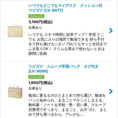
いつでもどこでもマイデスク クッション付
リビガク
[
LV-6077
]
3,190
円
(税込)
在庫あり
いつでも スキマ時間に効率アップ！学習 どこ
でも お気に入りの場所で勉強できる 持ち手付
きで持ち運びカンタン 汚れてもサッと水拭きで
ふき取りOK！ スリムな厚みで使わないときは
隙間に収納
リビガク スムーズ学習バッグ タグ付き
[
LV-6089
]
1,650
円
(税込)
在庫あり
勉強に要るものひとまとめで持ち運び、勉強を
パッと始められ、まるごとマルッとしまえる。
教科書・ノートを学校・塾・習い事、グループ
別整理ですっきり。まるごと、お片づけ。 まと
めて持ち運べるから、アレがな…