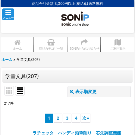
商品合計金額 3,300円以上(税込)は送料無料
メニュー
ホーム
商品カテゴリ一覧
SONIPからのお知らせ
ご利用案内
ホーム
>
学童文具(207)
学童文具(207)
表示順変更
閉じる
217
件
サブカテゴリ
:
1
2
3
4
次
»
表示数
:
ラチェッタ ハンディ鉛筆削り 芯先調整機能