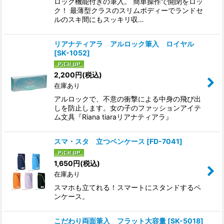
ロック機能付きの筆入。 簡単操作で開閉をロッ
ク！ 最薄型クラスのスリムボディーでランドセ
ルのスキ間にもスッキリ収…
リアナティアラ アルロック筆入 ロイヤル
[
SK-1052
]
2,200
円
(税込)
在庫あり
アルロックで、不意の衝撃による中身の飛び出
しを防止します。女の子のファッションアイテ
ム文具『Riana tiaraリアナティアラ』
スマ・スタ 立つペンケース
[
FD-7041
]
1,650
円
(税込)
在庫あり
スマホも立てれる！スマートにスタンドするペ
ンケース。
こだわり両面筆入 フラット大容量
[
SK-5018
]