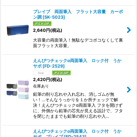
ブレイブ 両面筆入 フラット大容量 カーボ
ン調
[
SK-5023
]
2,640
円
(税込)
大容量の両面筆入！無駄なデコボコなくして裏
面フラット大容量。
えんぴつチェックα両面筆入 ロック付 うか
サポ
[
FD-2529
]
2,420
円
(税込)
在庫あり
鉛筆の削り忘れや入れ忘れ、消しゴムが無
い！…そんなうっかりを１か所チェックで解
決！えんぴつチェックα両面筆入 フタを開けず
に、外側から鉛筆の芯先が見える設計で、フタ
を閉じたままでも鉛筆の削り忘れや入…
えんぴつチェックα両面筆入 ロック付 うか
サポ ブレイブ
[
FD-2543
]