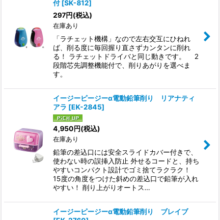
付
[
SK-812
]
297
円
(税込)
在庫あり
「ラチェット機構」なので左右交互にひねれ
ば、削る度に毎回握り直さずカンタンに削れ
る！ ラチェットドライバと同じ動きです。 2
段階芯先調整機能付で、削りあがりを選べま
す。
イージーピージーα電動鉛筆削り リアナティ
アラ
[
EK-2845
]
4,950
円
(税込)
在庫あり
鉛筆の差込口には安全スライドカバー付きで、
使わない時の誤挿入防止 外せるコードと、持ち
やすいコンパクト設計でゴミ捨てラクラク！
15度の角度をつけた斜めの差込口で鉛筆が入れ
やすい！ 削り上がりオートス…
イージーピージーα電動鉛筆削り ブレイブ