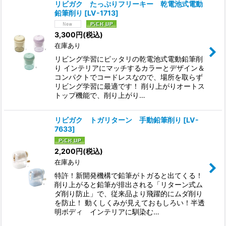
リビガク たっぷりフリーキー 乾電池式電動
鉛筆削り
[
LV-1713
]
3,300
円
(税込)
在庫あり
リビング学習にピッタリの乾電池式電動鉛筆削
り インテリアにマッチするカラーとデザイン＆
コンパクトでコードレスなので、場所を取らず
リビング学習に最適です！ 削り上がりオートス
トップ機能で、削り上がり…
リビガク トガリターン 手動鉛筆削り
[
LV-
7633
]
2,200
円
(税込)
在庫あり
特許！新開発機構で鉛筆がトガると出てくる！
削り上がると鉛筆が排出される「リターン式ム
ダ削り防止」で、従来品より飛躍的にムダ削り
を防止！ 動くしくみが見えておもしろい！半透
明ボディ インテリアに馴染む…