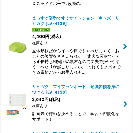
＆スライドバーで7段階の…
まっすぐ姿勢ですくすくッション キッズ リ
ビガク
[
LV-4139
]
4,400
円
(税込)
在庫あり
立体形状だからイスや床でもすべりにくく、お
しりの位置をささえられる！ 丈夫な素材でへた
らず長持ち!発砲EVA素材なので丈夫で扱いやす
く、へたりが起こりにくい。 汚れても水拭きで
きる素材だからお手入れも…
リビガク マイプランボード 勉強習慣を身に
つける
[
LV-4158
]
2,640
円
(税込)
在庫あり
計画表で行動を決めることで、学習の習慣化を
サポート！