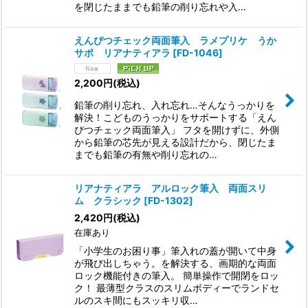
を閉じたままでも鉛筆の削り忘れや入…
えんぴつチェック両面筆入 ラメプリケ うか
サポ リアナティアラ
[
FD-1046
]
2,200
円
(税込)
鉛筆の削り忘れ、入れ忘れ…そんなうっかりを
解決！こどものうっかりをサポートする「えん
ぴつチェック両面筆入」 フタを開けずに、外側
から鉛筆の芯先が見える設計だから、閉じたま
までも鉛筆の有無や削り忘れの…
リアナティアラ アルロック筆入 両面スリ
ム クラシック
[
FD-1302
]
2,420
円
(税込)
在庫あり
「小学生のお困り事」筆入れの蓋が開いて中身
が飛び出しちゃう。を解決する、画期的な両面
ロック機能付きの筆入。 簡単操作で開閉をロッ
ク！ 最薄型クラスのスリムボディーでランドセ
ルのスキ間にもスッキリ収…