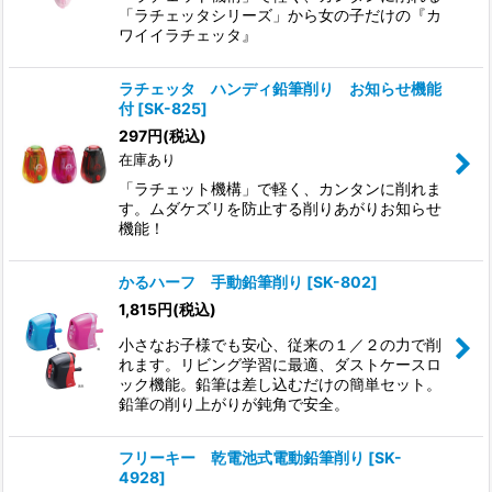
「ラチェッタシリーズ」から女の子だけの『カ
ワイイラチェッタ』
ラチェッタ ハンディ鉛筆削り お知らせ機能
付
[
SK-825
]
297
円
(税込)
在庫あり
「ラチェット機構」で軽く、カンタンに削れま
す。ムダケズリを防止する削りあがりお知らせ
機能！
かるハーフ 手動鉛筆削り
[
SK-802
]
1,815
円
(税込)
小さなお子様でも安心、従来の１／２の力で削
れます。リビング学習に最適、ダストケースロ
ック機能。鉛筆は差し込むだけの簡単セット。
鉛筆の削り上がりが鈍角で安全。
フリーキー 乾電池式電動鉛筆削り
[
SK-
4928
]