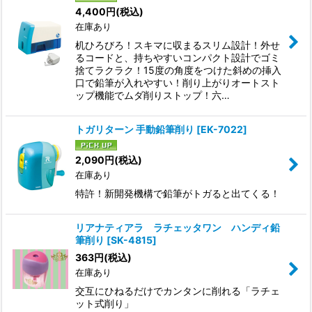
4,400
円
(税込)
在庫あり
机ひろびろ！スキマに収まるスリム設計！外せ
るコードと、持ちやすいコンパクト設計でゴミ
捨てラクラク！15度の角度をつけた斜めの挿入
口で鉛筆が入れやすい！削り上がりオートスト
ップ機能でムダ削りストップ！六…
トガリターン 手動鉛筆削り
[
EK-7022
]
2,090
円
(税込)
在庫あり
特許！新開発機構で鉛筆がトガると出てくる！
リアナティアラ ラチェッタワン ハンディ鉛
筆削り
[
SK-4815
]
363
円
(税込)
在庫あり
交互にひねるだけでカンタンに削れる「ラチェ
ット式削り」