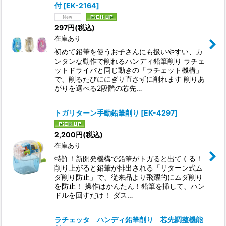
付
[
EK-2164
]
並び順
:
297
円
(税込)
在庫あり
絞り込む
初めて鉛筆を使うお子さんにも扱いやすい、カ
ンタンな動作で削れるハンディ鉛筆削り ラチェ
ットドライバと同じ動きの「ラチェット機構」
で、削るたびににぎり直さずに削れます 削りあ
がりを選べる2段階の芯先…
トガリターン手動鉛筆削り
[
EK-4297
]
2,200
円
(税込)
在庫あり
特許！新開発機構で鉛筆がトガると出てくる！
削り上がると鉛筆が排出される「リターン式ム
ダ削り防止」で、従来品より飛躍的にムダ削り
を防止！ 操作はかんたん！鉛筆を挿して、ハン
ドルを回すだけ！ ダス…
ラチェッタ ハンディ鉛筆削り 芯先調整機能