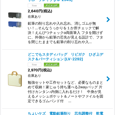
2,640
円
(税込)
在庫あり
鉛筆の削り忘れや入れ忘れ、消しゴムが無
い！…そんなうっかりを１か所チェックで解
決！えんぴつチェックα両面筆入 フタを開けず
に、外側から鉛筆の芯先が見える設計で、フタ
を閉じたままでも鉛筆の削り忘れや入…
どこでもスタディバッグ リビガク ひざ上デ
スク＆パーティション
[
LV-2292
]
2,970
円
(税込)
在庫あり
勉強セットや工作セットなど、必要なものまと
めて収納！家じゅう持ち運べる2wayバッグ 片
付けカンタン♪内側に入れるだけ！ 中身が見
えるメッシュポケット＆ノートやファイルを固
定できるゴムバンド付 …
ちょいケズ 電動鉛筆削り 芯先調整付 乾電