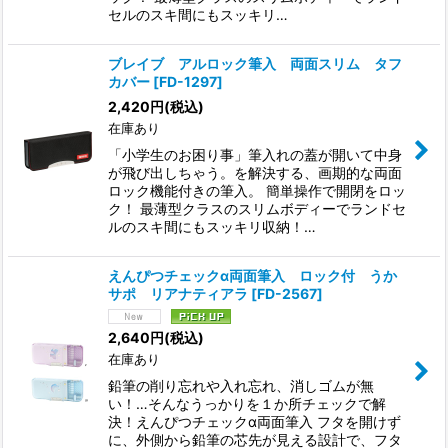
セルのスキ間にもスッキリ…
ブレイブ アルロック筆入 両面スリム タフ
カバー
[
FD-1297
]
2,420
円
(税込)
在庫あり
「小学生のお困り事」筆入れの蓋が開いて中身
が飛び出しちゃう。を解決する、画期的な両面
ロック機能付きの筆入。 簡単操作で開閉をロッ
ク！ 最薄型クラスのスリムボディーでランドセ
ルのスキ間にもスッキリ収納！…
えんぴつチェックα両面筆入 ロック付 うか
サポ リアナティアラ
[
FD-2567
]
2,640
円
(税込)
在庫あり
鉛筆の削り忘れや入れ忘れ、消しゴムが無
い！…そんなうっかりを１か所チェックで解
決！えんぴつチェックα両面筆入 フタを開けず
に、外側から鉛筆の芯先が見える設計で、フタ