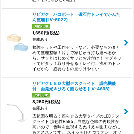
リビガク ハコボート 磁石付トレイでかんた
ん整理
[
LV-5022
]
1,650
円
(税込)
在庫あり
勉強セットや工作セットなど、必要なものまと
めて整理整頓！片手で家じゅう持ち運べるか
ら、サッとはじめてサッとお片付け！ マグネッ
トでピタッ！取り外せるトレイ付。浅めのトレ
イだから、必要なもの見つけやすい…
リビガクＬＥＤ大型デスクライト 調光機能
付 面発光＆ひろく照らせる
[
LV-4698
]
8,250
円
(税込)
在庫あり
広範囲を明るく照らせる大型タイプのLEDデス
クライト 演色性Ra95。自然な色味の再現性が
高いので、色味を重視するぬりえや図工などに
もオススメです。 スイッチひとつでオン・オフ