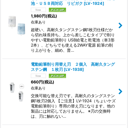
池・ＵＳＢ両対応 リビガク
[
LV-1924
]
1,980
円
(税込)
在庫あり
超硬い、高耐久タングステン鋼1枚刃仕様だか
ら切れ味長持ち。上から差しこむタイプで削り
やすい電動鉛筆削り USB給電と乾電池（単3形
2本）、どちらでも使える2WAY電源 鉛筆の削
り上がりを、細め、普…
電動鉛筆削り用替え刃 ２個入 高耐久タング
ステン鋼 １枚刃
[
LV-1938
]
660
円
(税込)
在庫あり
交換可能な替え刃です。高耐久のタングステン
鋼1枚刃2個入 【ご注意】LV-1924（ちょいケズ
電動鉛筆削り）専用の替え刃になります。他の
製品には対応しておりません。 ※刃の交換時
は、刃に触れない…