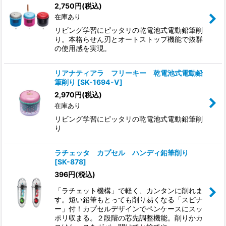
2,750
円
(税込)
在庫あり
リビング学習にピッタリの乾電池式電動鉛筆削
り。本格らせん刃とオートストップ機能で抜群
の使用感を実現。
リアナティアラ フリーキー 乾電池式電動鉛
筆削り
[
SK-1694-V
]
2,970
円
(税込)
在庫あり
リビング学習にピッタリの乾電池式電動鉛筆削
り
ラチェッタ カプセル ハンディ鉛筆削り
[
SK-878
]
396
円
(税込)
「ラチェット機構」で軽く、カンタンに削れま
す。短い鉛筆もとっても削り易くなる「スピナ
ー」付！カプセルデザインでペンケースにスッ
ポリ収まる。２段階の芯先調整機能。削りかカ