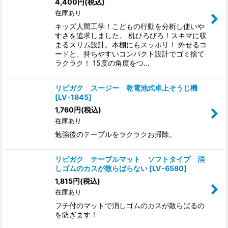
4,400
円
(税込)
在庫あり
キッズ人間工学！こどもの行動を分析し使いや
すさを追求しました。 机ひろびろ！スキマに収
まるスリム設計。本棚にもスッポリ！ 外せるコ
ードと、持ちやすいコンパクト設計でゴミ捨て
ラクラク！ 15度の角度をつ…
リビガク スージー 乾電池式卓上そうじ機
[
LV-1845
]
1,760
円
(税込)
在庫あり
勉強後のテーブルをラクラクお掃除。
リビガク テーブルマット ソフトタイプ 消
しゴムのカスが散らばらない
[
LV-6580
]
1,815
円
(税込)
在庫あり
フチ付のマットで消しゴムのカスが散らばるの
を防ぎます！