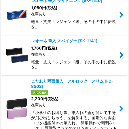
レオーネ 筆入 ライトニング
[
SK-1140
]
1,980
円
(税込)
在庫あり
軽量・丈夫「レジェンド級」その手の中に伝説
を。
レオーネ 筆入 スパイダー
[
SK-1141
]
1,760
円
(税込)
在庫あり
軽量・丈夫「レジェンド級」その手の中に伝説
を。
こだわり両面筆入 アルロック スリム
[
FD-
8502
]
2,200
円
(税込)
在庫あり
「小学生のお困り事」筆入れの蓋が開いて中身
が飛び出しちゃう。を解決する、画期的な両面
ロック機能付きの筆入れ。 簡単操作で開閉をロ
ック！ 最薄型クラスのスリムボディーでランド