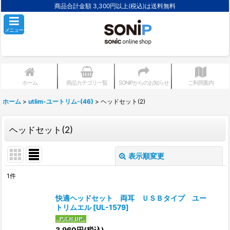
商品合計金額 3,300円以上(税込)は送料無料
メニュー
ホーム
商品カテゴリ一覧
SONIPからのお知らせ
ご利用案内
ホーム
>
utlim-ユートリム-(46)
>
ヘッドセット(2)
ヘッドセット(2)
表示順変更
閉じる
1
件
表示数
:
快適ヘッドセット 両耳 ＵＳＢタイプ ユー
トリムエル
[
UL-1579
]
並び順
:
3,960
円
(税込)