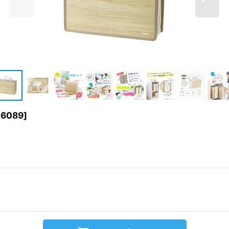
-6089
]