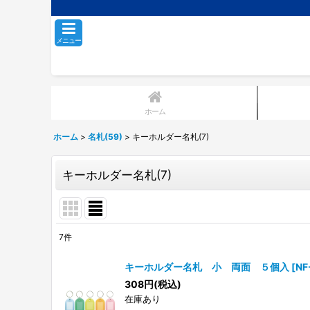
メニュー
ホーム
ホーム
>
名札(59)
>
キーホルダー名札(7)
キーホルダー名札(7)
7
件
表示数
:
キーホルダー名札 小 両面 ５個入
[
NF
308
円
(税込)
並び順
:
在庫あり