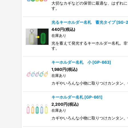
大切なカギなどの保管に最適な、はずれに
す。
光るキーホルダー名札 蓄光タイプ
[
SG-
440
円
(税込)
在庫あり
光を蓄えて発光するキーホルダー名札。非
す。
キーホルダー名札 小
[
GP-663
]
1,980
円
(税込)
在庫あり
カギやいろんな小物に取りつけカンタン、
キーホルダー名札
[
GP-661
]
2,200
円
(税込)
在庫あり
カギやいろんな小物に取りつけカンタン。