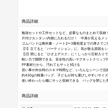
商品詳細
勉強セットや工作セットなど、必要なものまとめて収納！
片付けカンタン♪内側に入れるだけ！ 中身が見えるメ
ゴムバンドは教科書・ノート2〜3冊程度までの厚さでご
【1】立てると「パーティション」に、気が散る原因をシ
【2】閉じると「ひざ上デスク」に！しっかり芯材入り
軽い力で開閉できる、安全性の高いマグネットクリップ付
PP素材だから、汚れてもサッと拭ける
習い事や外出時のスキマ時間など、いろんなシーンで活躍
約430gの軽量バッグ、子どもが持ち運びしやすいサイズ
使い終わったら棚にサッと収納できる バッグを閉じた厚
商品詳細