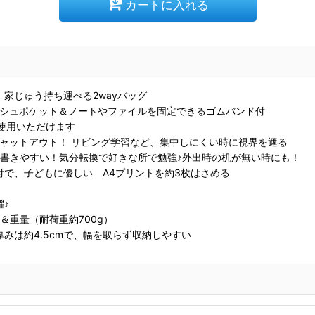
カートに入れる
家じゅう持ち運べる2wayバッグ
ッシュポケット＆ノートやファイルを固定できるゴムバンド付
使用いただけます
ャットアウト！ リビング学習など、集中しにくい時に視界を遮る
で書きやすい！気分転換で好きな所で勉強♪外出時の机が無い時にも！
で、子どもに優しい A4プリントを約3枚はさめる
♪
＆重量（耐荷重約700g）
みは約4.5cmで、幅を取らず収納しやすい