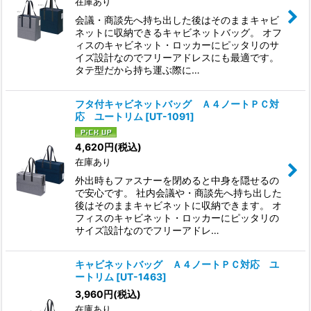
在庫あり
絞り込む
会議・商談先へ持ち出した後はそのままキャビ
ネットに収納できるキャビネットバッグ。 オフ
ィスのキャビネット・ロッカーにピッタリのサ
イズ設計なのでフリーアドレスにも最適です。
タテ型だから持ち運ぶ際に…
フタ付キャビネットバッグ Ａ４ノートＰＣ対
応 ユートリム
[
UT-1091
]
4,620
円
(税込)
在庫あり
外出時もファスナーを閉めると中身を隠せるの
で安心です。 社内会議や・商談先へ持ち出した
後はそのままキャビネットに収納できます。 オ
フィスのキャビネット・ロッカーにピッタリの
サイズ設計なのでフリーアドレ…
キャビネットバッグ Ａ４ノートＰＣ対応 ユ
ートリム
[
UT-1463
]
3,960
円
(税込)
在庫あり