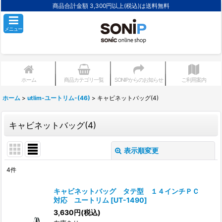
商品合計金額 3,300円以上(税込)は送料無料
メニュー
ホーム
商品カテゴリ一覧
SONIPからのお知らせ
ご利用案内
ホーム
>
utlim-ユートリム-(46)
>
キャビネットバッグ(4)
キャビネットバッグ(4)
表示順変更
閉じる
4
件
表示数
:
キャビネットバッグ タテ型 １４インチＰＣ
対応 ユートリム
[
UT-1490
]
並び順
:
3,630
円
(税込)