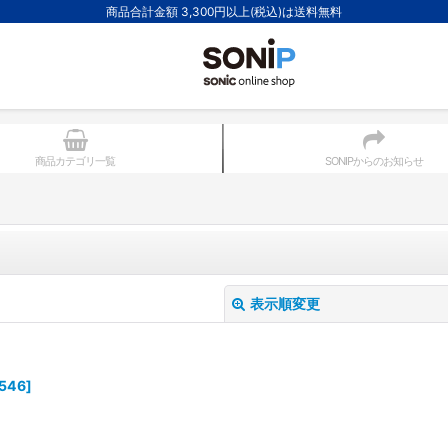
商品合計金額 3,300円以上(税込)は送料無料
商品カテゴリ一覧
SONIPからのお知らせ
表示順変更
546
]