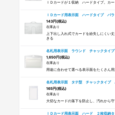
ＩＤカードが１収納 ハードタイプ。カー
ＩＤカード用表示面 ハードタイプ バラ
143
円
(税込)
在庫あり
上下出し入れ式でカードを紛失しにくい丈
きる
名札用表示面 ラウンド チャックタイプ
1,650
円
(税込)
在庫あり
用途に合わせて選べる表示面をたくさん用
名札用表示面 タテ型 チャックタイプ 
165
円
(税込)
在庫あり
大切なカードの落下を防止し、汚れから守
ＩＤカード用表示面 ハード ２枚収納タ