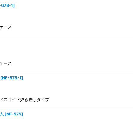
-678-1
]
ケース
ケース
[
NF-575-1
]
ドスライド抜き差しタイプ
入
[
NF-575
]