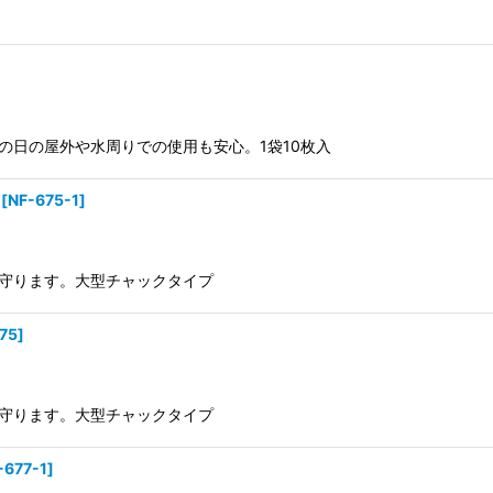
絞り込む
の日の屋外や水周りでの使用も安心。1袋10枚入
[
NF-675-1
]
守ります。大型チャックタイプ
75
]
守ります。大型チャックタイプ
-677-1
]