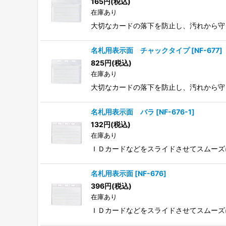
165
円
(税込)
在庫あり
大切なカードの落下を防止し、汚れから守
名札用表示面 チャックタイプ
[
NF-677
]
825
円
(税込)
在庫あり
大切なカードの落下を防止し、汚れから守
名札用表示面 バラ
[
NF-676-1
]
132
円
(税込)
在庫あり
ＩＤカードなどをスライドさせてスムーズ
名札用表示面
[
NF-676
]
396
円
(税込)
在庫あり
ＩＤカードなどをスライドさせてスムーズ