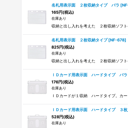
名札用表示面 ２枚収納タイプ バラ
[
NF
165
円
(税込)
在庫あり
収納と出し入れを考えた ２枚収納ソフト
名札用表示面 ２枚収納タイプ
[
NF-678
]
825
円
(税込)
在庫あり
収納と出し入れを考えた ２枚収納ソフト
ＩＤカード用表示面 ハードタイプ バラ
176
円
(税込)
在庫あり
ＩＤカードが１収納 ハードタイプ。カー
ＩＤカード用表示面 ハードタイプ ３枚
528
円
(税込)
在庫あり