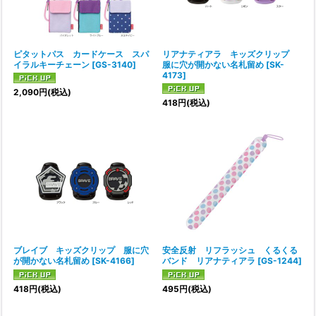
ピタットパス カードケース スパ
リアナティアラ キッズクリップ
イラルキーチェーン
[
GS-3140
]
服に穴が開かない名札留め
[
SK-
4173
]
2,090
円
(税込)
418
円
(税込)
ブレイブ キッズクリップ 服に穴
安全反射 リフラッシュ くるくる
が開かない名札留め
[
SK-4166
]
バンド リアナティアラ
[
GS-1244
]
418
円
(税込)
495
円
(税込)