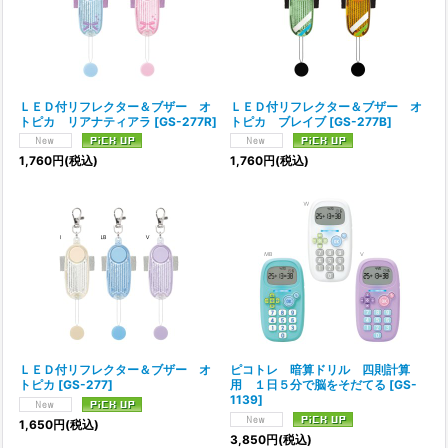
絞り込む
ＬＥＤ付リフレクター＆ブザー オ
ＬＥＤ付リフレクター＆ブザー オ
トピカ リアナティアラ
[
GS-277R
]
トピカ ブレイブ
[
GS-277B
]
1,760
円
(税込)
1,760
円
(税込)
ＬＥＤ付リフレクター＆ブザー オ
ピコトレ 暗算ドリル 四則計算
トピカ
[
GS-277
]
用 １日５分で脳をそだてる
[
GS-
1139
]
1,650
円
(税込)
3,850
円
(税込)