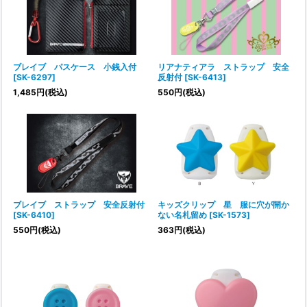
ブレイブ パスケース 小銭入付
リアナティアラ ストラップ 安全
[
SK-6297
]
反射付
[
SK-6413
]
1,485
円
(税込)
550
円
(税込)
ブレイブ ストラップ 安全反射付
キッズクリップ 星 服に穴が開か
[
SK-6410
]
ない名札留め
[
SK-1573
]
550
円
(税込)
363
円
(税込)