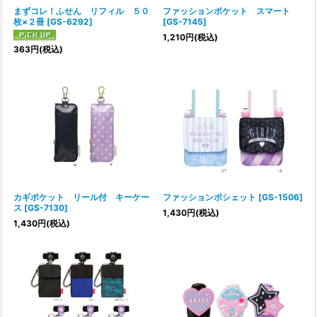
まずコレ！ふせん リフィル ５０
ファッションポケット スマート
枚×２冊
[
GS-6292
]
[
GS-7145
]
1,210
円
(税込)
363
円
(税込)
カギポケット リール付 キーケー
ファッションポシェット
[
GS-1506
]
ス
[
GS-7130
]
1,430
円
(税込)
1,430
円
(税込)