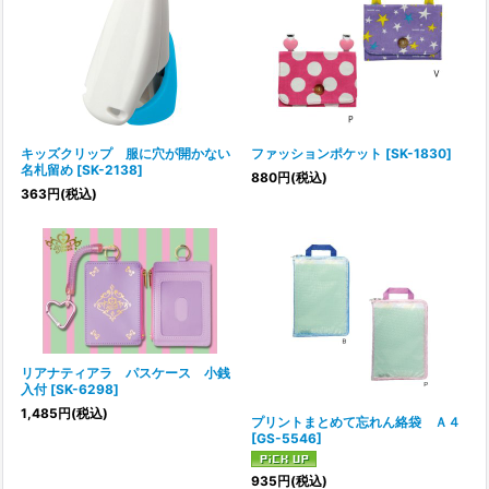
キッズクリップ 服に穴が開かない
ファッションポケット
[
SK-1830
]
名札留め
[
SK-2138
]
880
円
(税込)
363
円
(税込)
リアナティアラ パスケース 小銭
入付
[
SK-6298
]
1,485
円
(税込)
プリントまとめて忘れん絡袋 Ａ４
[
GS-5546
]
935
円
(税込)