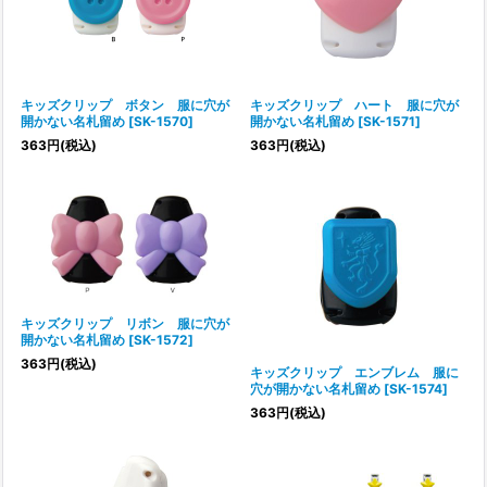
キッズクリップ ボタン 服に穴が
キッズクリップ ハート 服に穴が
開かない名札留め
[
SK-1570
]
開かない名札留め
[
SK-1571
]
363
円
(税込)
363
円
(税込)
キッズクリップ リボン 服に穴が
開かない名札留め
[
SK-1572
]
363
円
(税込)
キッズクリップ エンブレム 服に
穴が開かない名札留め
[
SK-1574
]
363
円
(税込)