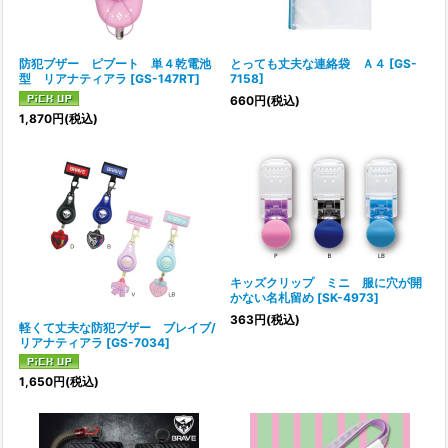
防犯ブザー ピブート 単４乾電池
とっても丈夫な連絡袋 Ａ４
[
GS-
型 リアナティアラ
[
GS-147RT
]
7158
]
660
円
(税込)
1,870
円
(税込)
キッズクリップ ミニ 服に穴が開
かない名札留め
[
SK-4973
]
363
円
(税込)
軽くて丈夫な防犯ブザー ブレイブ/
リアナティアラ
[
GS-7034
]
1,650
円
(税込)