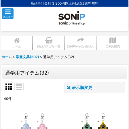
商品合計金額 3,300円以上(税込)は送料無料
メニュー
ホーム
商品カテゴリ一覧
SONIPからのお知らせ
ご利用案内
ホーム
>
学童文具(207)
>
通学用アイテム(32)
通学用アイテム(32)
表示順変更
閉じる
40
件
表示数
:
並び順
: