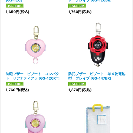
[
GS-120
]
ト ブレイブ
[
GS-120BR
]
1,650
円
(税込)
1,760
円
(税込)
防犯ブザー ピブート コンパク
防犯ブザー ピブート 単４乾電池
ト リアナティアラ
[
GS-120RT
]
型 ブレイブ
[
GS-147BR
]
1,760
円
(税込)
1,870
円
(税込)