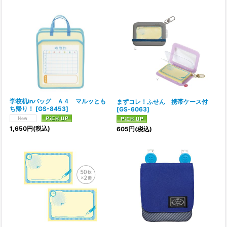
学校机inバッグ Ａ４ マルッとも
まずコレ！ふせん 携帯ケース付
ち帰り！
[
GS-8453
]
[
GS-6063
]
1,650
円
(税込)
605
円
(税込)