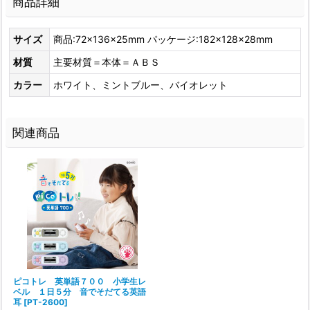
商品詳細
サイズ
商品:72×136×25mm パッケージ:182×128×28mm
材質
主要材質＝本体＝ＡＢＳ
カラー
ホワイト、ミントブルー、バイオレット
関連商品
ピコトレ 英単語７００ 小学生レ
ベル １日５分 音でそだてる英語
耳
[
PT-2600
]