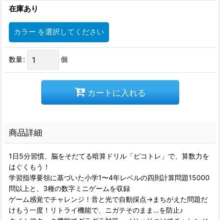
在庫あり
カラー
を選択してください
数量
:
個
カートに入れる
商品詳細
1日5分習慣、脳をそだてる暗算ドリル「ピコトレ」で、算数力を
はぐくもう！
学習指導要領に基づいた小学1〜4年レベルの四則計算問題15000
問以上と、3種の数字ミニゲームを収録
ゲーム感覚でチャレンジ！音と光で自動採点→まちがえた問題だ
けもう一度！リトライ機能で、ニガテそのまま…を防止♪