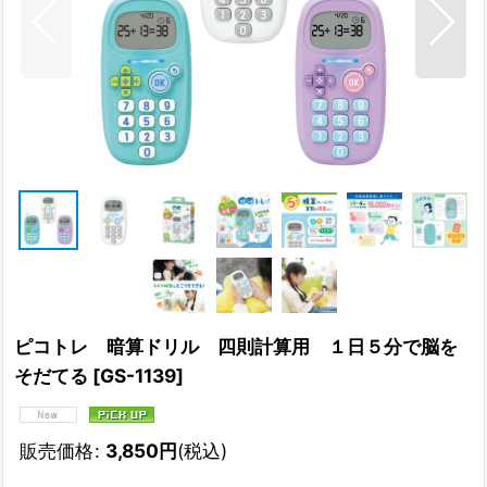
ピコトレ 暗算ドリル 四則計算用 １日５分で脳を
そだてる
[
GS-1139
]
販売価格
:
3,850
円
(税込)