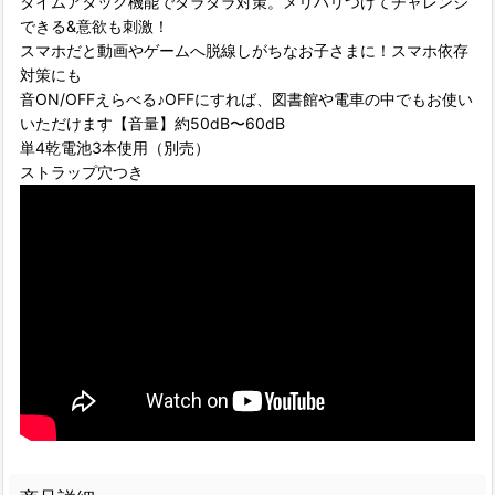
タイムアタック機能でダラダラ対策。メリハリつけてチャレンジ
できる&意欲も刺激！
スマホだと動画やゲームへ脱線しがちなお子さまに！スマホ依存
対策にも
音ON/OFFえらべる♪OFFにすれば、図書館や電車の中でもお使い
いただけます【音量】約50dB〜60dB
単4乾電池3本使用（別売）
ストラップ穴つき