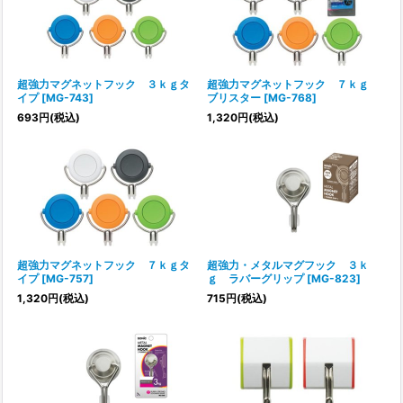
超強力マグネットフック ３ｋｇタ
超強力マグネットフック ７ｋｇ
イプ
[
MG-743
]
ブリスター
[
MG-768
]
693
円
(税込)
1,320
円
(税込)
超強力マグネットフック ７ｋｇタ
超強力・メタルマグフック ３ｋ
イプ
[
MG-757
]
ｇ ラバーグリップ
[
MG-823
]
1,320
円
(税込)
715
円
(税込)