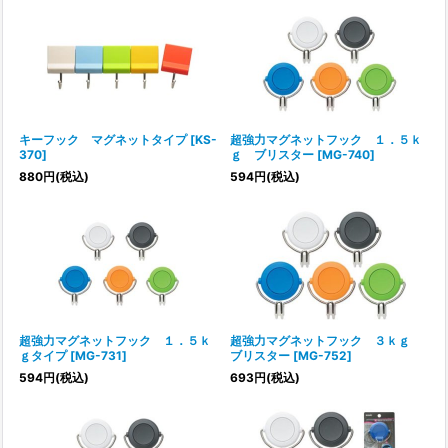
キーフック マグネットタイプ
[
KS-
超強力マグネットフック １．５ｋ
370
]
ｇ ブリスター
[
MG-740
]
880
円
(税込)
594
円
(税込)
超強力マグネットフック １．５ｋ
超強力マグネットフック ３ｋｇ
ｇタイプ
[
MG-731
]
ブリスター
[
MG-752
]
594
円
(税込)
693
円
(税込)