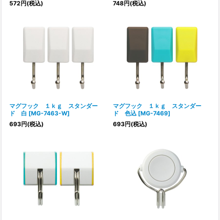
572
円
(税込)
748
円
(税込)
マグフック １ｋｇ スタンダー
マグフック １ｋｇ スタンダー
ド 白
[
MG-7463-W
]
ド 色込
[
MG-7469
]
693
円
(税込)
693
円
(税込)