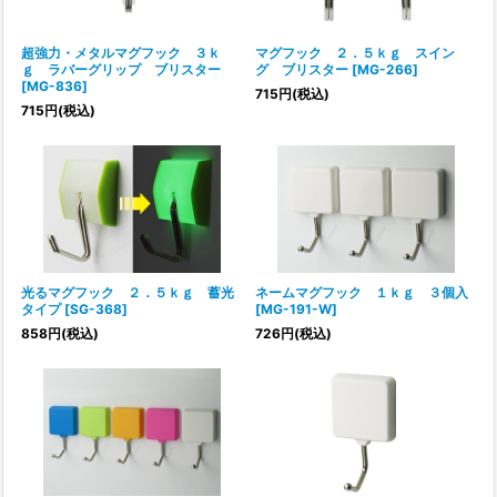
超強力・メタルマグフック ３ｋ
マグフック ２．５ｋｇ スイン
ｇ ラバーグリップ ブリスター
グ ブリスター
[
MG-266
]
[
MG-836
]
715
円
(税込)
715
円
(税込)
光るマグフック ２．５ｋｇ 蓄光
ネームマグフック １ｋｇ ３個入
タイプ
[
SG-368
]
[
MG-191-W
]
858
円
(税込)
726
円
(税込)