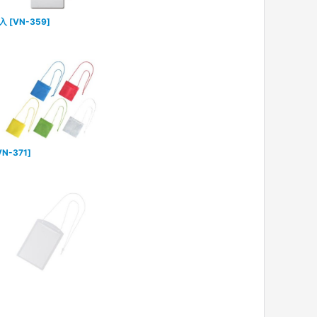
入
[
VN-359
]
VN-371
]