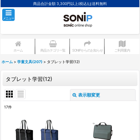
商品合計金額 3,300円以上(税込)は送料無料
メニュー
ホーム
商品カテゴリ一覧
SONIPからのお知らせ
ご利用案内
ホーム
>
学童文具(207)
>
タブレット学習(12)
タブレット学習(12)
表示順変更
閉じる
17
件
表示数
:
並び順
: