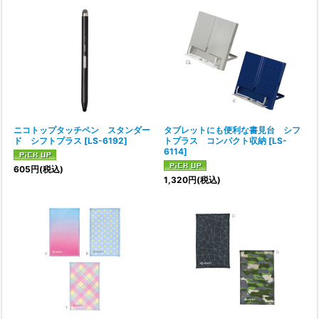
ニコトップタッチペン スタンダー
タブレットにも便利な書見台 シフ
ド シフトプラス
[
LS-6192
]
トプラス コンパクト収納
[
LS-
6114
]
605
円
(税込)
1,320
円
(税込)