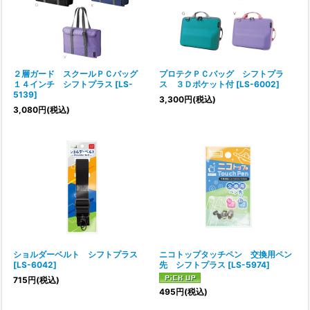
絞り込む
２層ガード スクールＰＣバッグ
プロテクＰＣバッグ シフトプラ
１４インチ シフトプラス
[
LS-
ス ３Ｄポケット付
[
LS-6002
]
5139
]
3,300
円
(税込)
3,080
円
(税込)
ショルダーベルト シフトプラス
ニコトップタッチペン 交換用ペン
[
LS-6042
]
先 シフトプラス
[
LS-5974
]
715
円
(税込)
495
円
(税込)