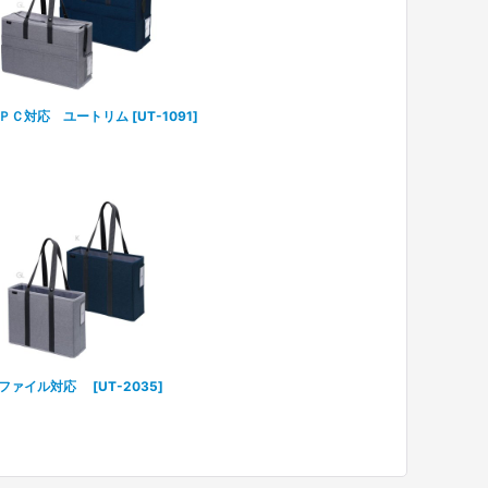
ＰＣ対応 ユートリム
[
UT-1091
]
４ファイル対応
[
UT-2035
]