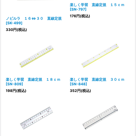
楽しく学習 直線定規 １５ｃｍ
[
SN-797
]
176
円
(税込)
ノビルラ １６⇔３０ 直線定規
[
SK-499
]
330
円
(税込)
楽しく学習 直線定規 １８ｃｍ
楽しく学習 直線定規 ３０ｃｍ
[
SN-809
]
[
SN-848
]
198
円
(税込)
352
円
(税込)