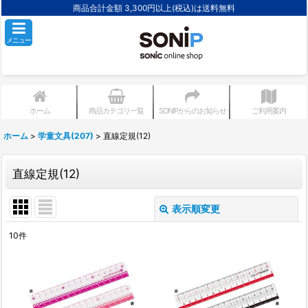
商品合計金額 3,300円以上(税込)は送料無料
メニュー
ホーム
商品カテゴリ一覧
SONIPからのお知らせ
ご利用案内
ホーム
>
学童文具(207)
>
直線定規(12)
直線定規(12)
表示順変更
閉じる
10
件
表示数
:
並び順
: