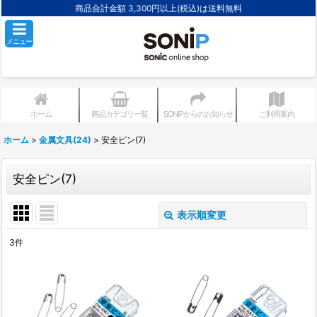
商品合計金額 3,300円以上(税込)は送料無料
メニュー
ホーム
商品カテゴリ一覧
SONIPからのお知らせ
ご利用案内
ホーム
>
金属文具(24)
>
安全ピン(7)
安全ピン(7)
表示順変更
閉じる
3
件
表示数
:
並び順
: