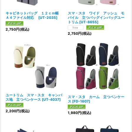
スマ・スタ ワイド アッシュ モ
キャビネットバッグ １２ｃｍ幅
バイル 立つバッグインバッグユー
Ａ４ファイル対応
[
UT-2035
]
トリム
[
UT-8655
]
2,750
円
(税込)
2,750
円
(税込)
ユートリム スマ・スタ キャンバ
スマ・スタ カーム 立つペンケー
ス地 立つペンケース
[
UT-4037
]
ス
[
FD-1607
]
2,200
円
(税込)
1,980
円
(税込)