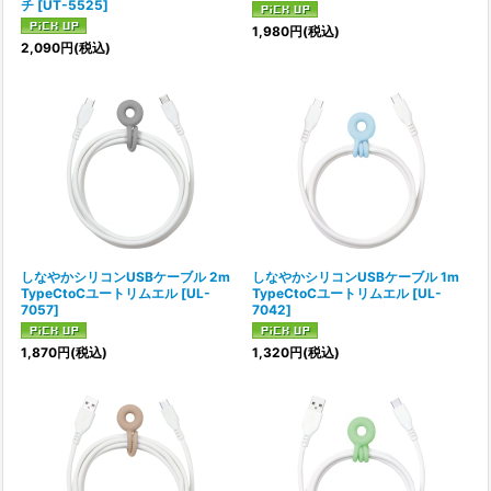
チ
[
UT-5525
]
1,980
円
(税込)
2,090
円
(税込)
しなやかシリコンUSBケーブル 2m
しなやかシリコンUSBケーブル 1m
TypeCtoCユートリムエル
[
UL-
TypeCtoCユートリムエル
[
UL-
7057
]
7042
]
1,870
円
(税込)
1,320
円
(税込)