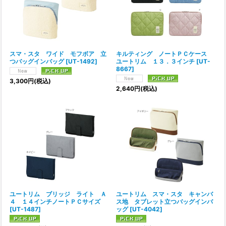
並び順
:
絞り込む
キルティング ノートＰＣケース
スマ・スタ ワイド モフボア 立
ユートリム １３．３インチ
[
UT-
つバッグインバッグ
[
UT-1492
]
8667
]
3,300
円
(税込)
2,640
円
(税込)
ユートリム ブリッジ ライト Ａ
ユートリム スマ・スタ キャンバ
４ １４インチノートＰＣサイズ
ス地 タブレット立つバッグインバ
[
UT-1487
]
ッグ
[
UT-4042
]