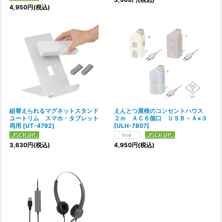
4,950
円
(税込)
組替えられるマグネットスタンド
えんとつ屋根のコンセントハウス
ユートリム スマホ・タブレット
２ｍ ＡＣ６個口 ＵＳＢ－Ａ×３
両用
[
UT-4792
]
[
ULH-7807
]
3,630
円
(税込)
4,950
円
(税込)