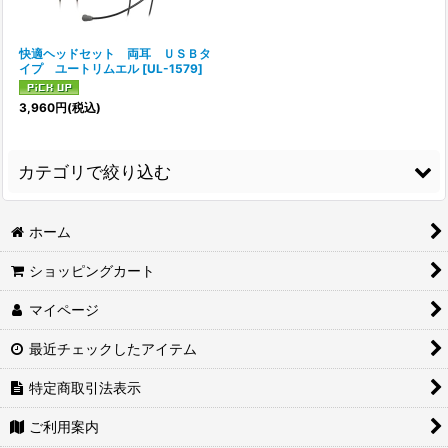
快適ヘッドセット 両耳 ＵＳＢタ
イプ ユートリムエル
[
UL-1579
]
3,960
円
(税込)
カテゴリで絞り込む
utlim-ユートリム-(46) (すべてのアイテムを見る)
ホーム
ショッピングカート
バッグインバッグ(12)
マイページ
キャビネットバッグ(4)
最近チェックしたアイテム
ペンケース(3)
特定商取引法表示
そのほか(8)
ご利用案内
ヘッドセット(2)