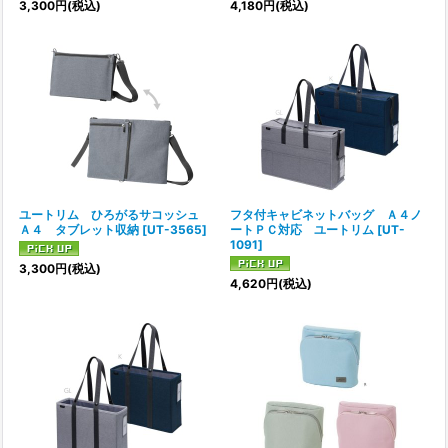
3,300
円
(税込)
4,180
円
(税込)
ユートリム ひろがるサコッシュ
フタ付キャビネットバッグ Ａ４ノ
Ａ４ タブレット収納
[
UT-3565
]
ートＰＣ対応 ユートリム
[
UT-
1091
]
3,300
円
(税込)
4,620
円
(税込)