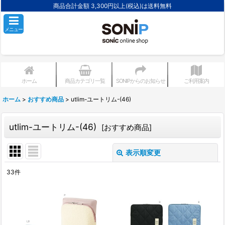
商品合計金額 3,300円以上(税込)は送料無料
メニュー
ホーム
商品カテゴリ一覧
SONIPからのお知らせ
ご利用案内
ホーム
>
おすすめ商品
>
utlim-ユートリム-(46)
utlim-ユートリム-(46)
[
おすすめ商品
]
表示順変更
閉じる
33
件
サブカテゴリ
:
表示数
: