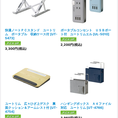
快適ノートＰＣスタンド ユートリ
ポータブルコンセント ＵＳＢポー
ム ポータブル 収納ケース付
[
UT-
ト付 ユートリムエル
[
UL-5010
]
5473
]
2,200
円
(税込)
3,300
円
(税込)
ユートリム 広々ひざ上デスク 裏
ハンギングボックス Ａ４ファイル
面クッション＆アームレスト付
[
UT-
対応 ユートリム
[
UT-4766
]
4754
]
3,960
円
(税込)