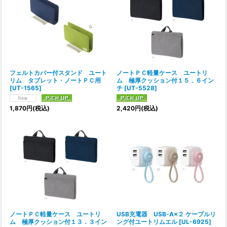
フェルトカバー付スタンド ユート
ノートＰＣ軽量ケース ユートリ
リム タブレット・ノートＰＣ用
ム 極厚クッション付１５．６イン
[
UT-1565
]
チ
[
UT-5528
]
1,870
円
(税込)
2,420
円
(税込)
ノートＰＣ軽量ケース ユートリ
USB充電器 USB-A×２ ケーブルリ
ム 極厚クッション付１３．３イン
ング付ユートリムエル
[
UL-6925
]