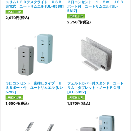
スリムＬＥＤデスクライト ＵＳＢ
３口コンセント １．５ｍ ＵＳＢ
充電式 ユートリムエル
[
UL-6588
]
ポート付 ユートリムエル
[
UL-
5817
]
2,970
円
(税込)
2,750
円
(税込)
３口コンセント 直挿しタイプ Ｕ
フェルトカバー付スタンド ユート
ＳＢポート付 ユートリムエル
[
UL-
リム タブレット・ノートＰＣ用
5792
]
[
UT-5352
]
1,650
円
(税込)
1,870
円
(税込)