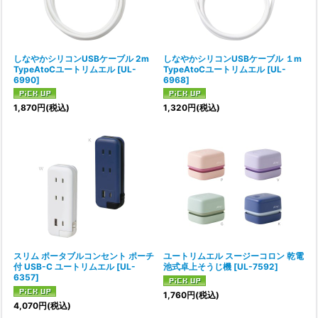
しなやかシリコンUSBケーブル 2m
しなやかシリコンUSBケーブル １m
TypeAtoCユートリムエル
[
UL-
TypeAtoCユートリムエル
[
UL-
6990
]
6968
]
1,870
円
(税込)
1,320
円
(税込)
スリム ポータブルコンセント ポーチ
ユートリムエル スージーコロン 乾電
付 USB-C ユートリムエル
[
UL-
池式卓上そうじ機
[
UL-7592
]
6357
]
1,760
円
(税込)
4,070
円
(税込)