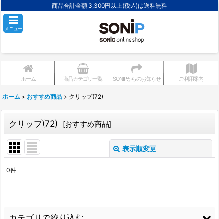
商品合計金額 3,300円以上(税込)は送料無料
メニュー
ホーム
商品カテゴリ一覧
SONIPからのお知らせ
ご利用案内
ホーム
>
おすすめ商品
>
クリップ(72)
クリップ(72)
[
おすすめ商品
]
表示順変更
閉じる
0
件
サブカテゴリ
:
表示数
:
カテゴリで絞り込む