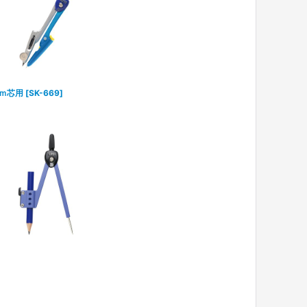
ｍ芯用
[
SK-669
]