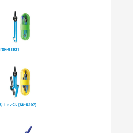
[
SK-5392
]
りｉｎパス
[
SK-5297
]