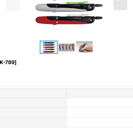
K-789
]