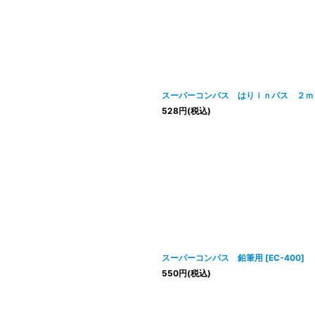
スーパーコンパス はりｉｎパス ２ｍ
528
円
(税込)
スーパーコンパス 鉛筆用
[
EC-400
]
550
円
(税込)