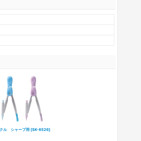
クル シャープ用
[
SK-6526
]