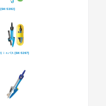
[
SK-5392
]
りｉｎパス
[
SK-5297
]