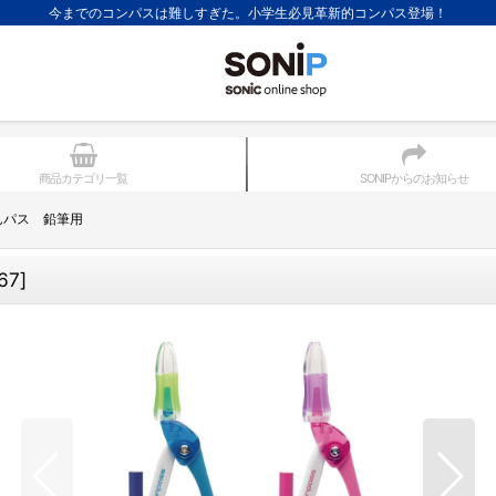
今までのコンパスは難しすぎた。小学生必見革新的コンパス登場！
商品カテゴリ一覧
SONIPからのお知らせ
んパス 鉛筆用
67
]