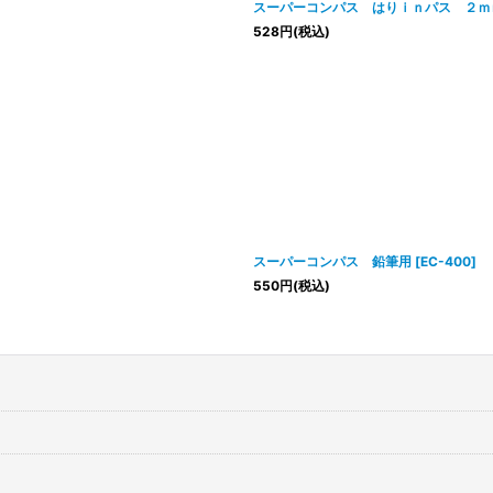
スーパーコンパス はりｉｎパス ２ｍ
528
円
(税込)
スーパーコンパス 鉛筆用
[
EC-400
]
550
円
(税込)