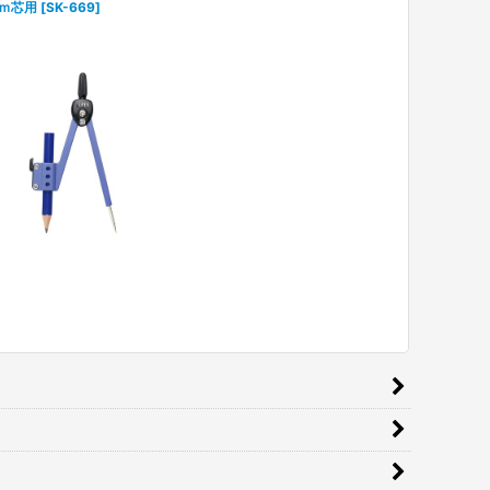
ｍ芯用
[
SK-669
]